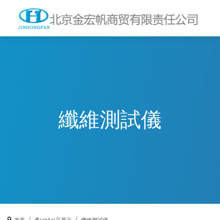
纖維測試儀