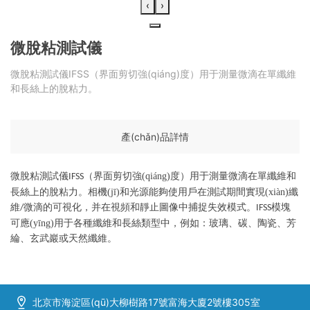
‹
›
微脫粘測試儀
微脫粘測試儀IFSS（界面剪切強(qiáng)度）用于測量微滴在單纖維
和長絲上的脫粘力。
產(chǎn)品詳情
微脫粘測試儀
（
界面剪切強(qiáng)度
）
用于測量微滴在單纖維和
IFSS
長絲上的脫粘力。相機(jī)和光源能夠使用戶在測試期間實現(xiàn)纖
維
微
滴的可視化，并在視頻和靜止圖像中捕捉失效模式。
模塊
/
IFSS
可應(yīng)用于各種纖維和長絲類型中，例如：玻璃、碳、陶瓷、芳
綸、玄武巖或天然纖維。
北京市海淀區(qū)大柳樹路17號富海大廈2號樓305室