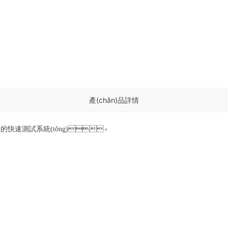
產(chǎn)品詳情
快速測試系統(tǒng)。