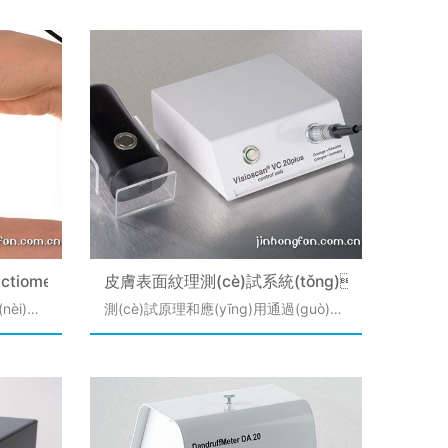
iometer FR700
皮膚表面紋理測(cè)試系統(tǒng)， VisioS
èi)部
測(cè)試原理和應(yīng)用通過(guò)一
ī)和一個
個(gè)特殊的探頭內(nèi)具有紫外光源
頭頂端連
的皮膚圖象CCD測(cè)試系統(tǒng)在
龍材料圓
皮膚表面進(jìn)行測(cè)試，這樣就可
)摩擦頭
以得到皮膚的活性狀態(tài)圖象。
將此黑白視頻信號(hào)輸入到測(cè)試
面摩擦力
系統(tǒng)的數(shù)字化儀中進(jìn)行