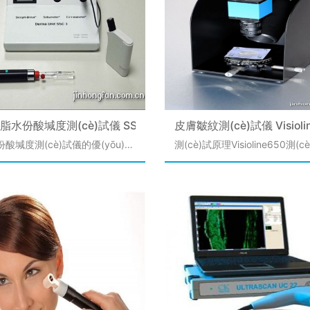
的作用,圓柱體的轉(zhuǎn)速
低。在不同的皮膚表面測(cè
(shí)，由于皮膚表面摩擦力的不
(jī)轉(zhuǎn)動(dòng)需要
同。皮膚表面越平滑，電機(jī
(zhuǎn)動(dòng)所需的扭矩
小。測(cè)量結(jié)果用一個(
數(shù)來(lái)表示，數(sh
(shuō)明皮膚表面摩擦力越大
脂水份酸堿度測(cè)試儀 SSC3
皮膚皺紋測(cè)試儀 Visiolin
越粗糙。
酸堿度測(cè)試儀的優(yōu)點
測(cè)試原理Visioline650測(c
)1.可準(zhǔn)確定量化地測(cè)量
(guò)程是將一塊從皮膚上取下
油脂、水份和酸堿度
皺紋倒膜放于主機(jī)的平臺(tái
。方法簡(jiǎn)單、體
傾斜的平行光照在硅膠皺紋倒膜
、重量輕、攜帶
皺紋的地方就會(huì)形成皺紋
。2．儀器配有WINDOWS下
影。在硅膠皺紋倒膜片的上方有
件，可與計(jì)算機(jī)
(gè)高分辨率的攝像頭用于圖像
，在計(jì)算機(jī)屏幕上顯示
過(guò)專用軟件分析這些陰影
試圖和測(cè)試結(jié)
面積,長(zhǎng)度和圖像灰度
，可將被測(cè)人群的數
分析皮膚皺紋的變化,最終用于
據(jù)資料存入計(jì)算機(jī)中進
品的檢測(cè)。
統(tǒng)計(jì)分析