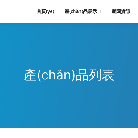
首頁(yè)
產(chǎn)品展示
新聞資訊
產(chǎn)品列表