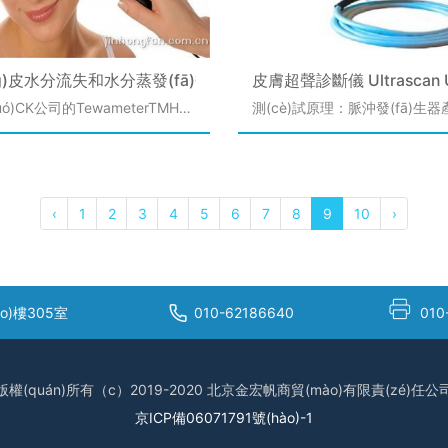
ng)皮水分流失和水分蒸發(fā)熱損失測(cè)試探頭Tewameter TM
皮膚超聲診斷儀 Ultrascan 
ó)CK公司的TewameterTMHex
測(cè)試原理：脈沖發(fā)生器
可以測(cè)試經(jīng)皮水分流
(chǎn)生短的電脈沖信號
L值，還可以測(cè)試令人興
(hào)，電脈沖信號(h
數(shù)，皮膚熱擴(kuò)散損
過(guò)壓電方式被轉(zhuǎn
蒸發(fā)熱損失HL值、水
為22MHz的超聲波信號(hào)
fā)濃度cHO值、皮膚
波信號(hào)又被發(fā)射到皮
‹
1
2
3
4
5
6
7
8
9
10
›
膚周邊相對(duì)濕度值。皮膚
中，皮膚中不均勻的物質(zh
kuò)散和水分蒸發(fā)熱損失值
(xì)胞形成物、血管等產(c
/m。水分蒸發(fā)
生反射或成為回聲，
O值單位：?jiǎn)挝唬
被傳感器接收到并被轉(zhuǎn
o)樓305室
010-62186640
010
。TewameterTM300探頭內
信號(hào)。通過(guò)由電機(j
部含有一對(duì)相對(duì)濕度和溫
接收器，這些超聲波信號(hà
器，而新的
收和處理可以生成一個(gè)斷
eterTMHex探頭內(nèi)部則含
像。超聲波信號(hào)被數(sh
版權(quán)所有（c）2019-2020 北京金宏帆商貿(mào)有限責(zé)任公
(duì)相對(duì)濕度和溫度傳感
處理，通過(guò)計(jì)算機(jī)儲(
京ICP備06071791號(hào)-1
探頭可以提供比上一代探頭多15
存、分析，最
。
一個(gè)超聲波圖像。通過(